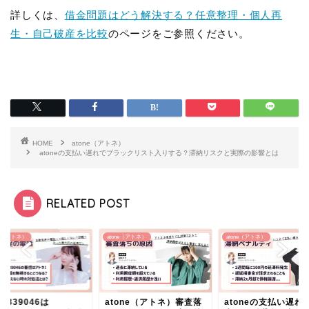
詳しくは、
借金問題はどう解決する？任意整理・個人再
生・自己破産を比較
のページをご参照ください。
HOME
atone（アトネ）
atoneの支払い遅れでブラックリスト入りする？滞納リスクと実際の影響とは
RELATED POST
ne（アトネ）
atone（アトネ）
atone（アトネ）
20839046は
atone（アトネ）審査落
atoneの支払い遅れ