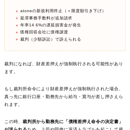
atoneの新規利用停止（＋限度額引き下げ）
延滞事務手数料が追加請求
年率14.6%の遅延損害金が発生
債権回収会社に債権譲渡
裁判（少額訴訟）で訴えられる
裁判になれば、財産差押えが強制執行される可能性があり
ます。
もし裁判所命令により財産差押えが強制執行された場合、
真っ先に銀行口座・勤務先から給与・賞与が差し押さえら
れます。
この時、
裁判所から勤務先に「債権差押え命令の決定書」
が送られる
ため、上司や同僚に返済トラブルを起こして裁