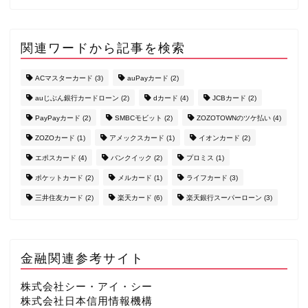
関連ワードから記事を検索
ACマスターカード
(3)
auPayカード
(2)
auじぶん銀行カードローン
(2)
dカード
(4)
JCBカード
(2)
PayPayカード
(2)
SMBCモビット
(2)
ZOZOTOWNのツケ払い
(4)
ZOZOカード
(1)
アメックスカード
(1)
イオンカード
(2)
エポスカード
(4)
バンクイック
(2)
プロミス
(1)
クレジットカード
ポケットカード
(2)
メルカード
(1)
ライフカード
(3)
三井住友カード
(2)
楽天カード
(6)
楽天銀行スーパーローン
(3)
カードローン
Paidy（ペイディ）
金融関連参考サイト
ZOZOTOWNのツケ払い
株式会社シー・アイ・シー
株式会社日本信用情報機構