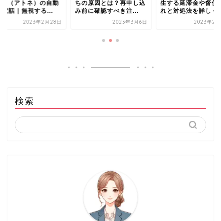
tone（アトネ）の自動
ちの原因とは？再申し込
生する延滞金や督促
電話｜無視する...
み前に確認すべき注...
れと対処法を詳しく..
2023年2月28日
2023年3月6日
2023年2月
検索