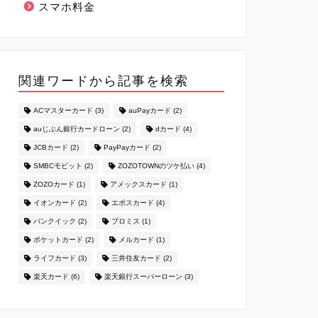
スマホ料金
関連ワードから記事を検索
ACマスターカード
(3)
auPayカード
(2)
auじぶん銀行カードローン
(2)
dカード
(4)
JCBカード
(2)
PayPayカード
(2)
SMBCモビット
(2)
ZOZOTOWNのツケ払い
(4)
ZOZOカード
(1)
アメックスカード
(1)
イオンカード
(2)
エポスカード
(4)
バンクイック
(2)
プロミス
(1)
ポケットカード
(2)
メルカード
(1)
ライフカード
(3)
三井住友カード
(2)
楽天カード
(6)
楽天銀行スーパーローン
(3)