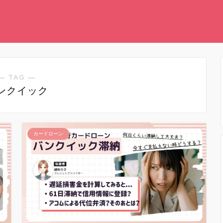
― TAG ―
ンクイック
カードローン