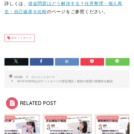
詳しくは、
借金問題はどう解決する？任意整理・個人再
生・自己破産を比較
のページをご参照ください。
ポケットカード
HOME
クレジットカード
0676703939はポケットカードの督促電話｜無視や放置の危険性を解説
RELATED POST
ジットカード
クレジットカード
クレジットカード