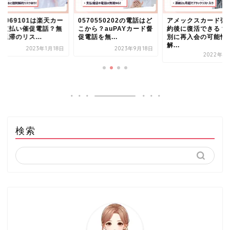
70069101は楽天カー
0570550202の電話はど
アメックスカード強
の支払い催促電話？無
こから？auPAYカード督
約後に復活できる？
延滞のリス...
促電話を無...
別に再入会の可能性
解...
2023年1月18日
2023年9月18日
2022年1
検索