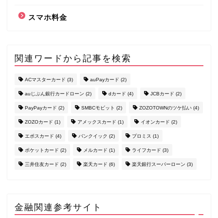
スマホ料金
関連ワードから記事を検索
ACマスターカード
(3)
auPayカード
(2)
auじぶん銀行カードローン
(2)
dカード
(4)
JCBカード
(2)
PayPayカード
(2)
SMBCモビット
(2)
ZOZOTOWNのツケ払い
(4)
ZOZOカード
(1)
アメックスカード
(1)
イオンカード
(2)
エポスカード
(4)
バンクイック
(2)
プロミス
(1)
クレジットカード
ポケットカード
(2)
メルカード
(1)
ライフカード
(3)
三井住友カード
(2)
楽天カード
(6)
楽天銀行スーパーローン
(3)
カードローン
Paidy（ペイディ）
金融関連参考サイト